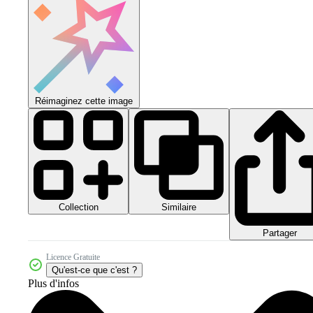
Réimaginez cette image
Collection
Similaire
Partager
Licence Gratuite
Qu'est-ce que c'est ?
Plus d'infos