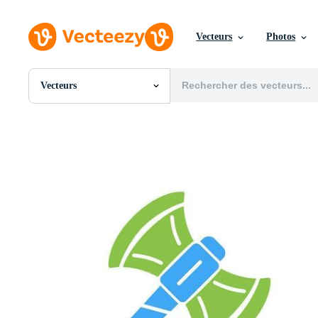
Vecteurs
Photos
Vecteurs
Toutes Images
Photos
PNGs
PSDs
SVGs
Modèles
Vecteurs
Vidéos
Motion graphics
Images Éditoriales
Événements Éditoriaux