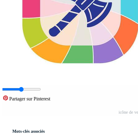
Partager sur Pinterest
icône de v
Mots-clés associés