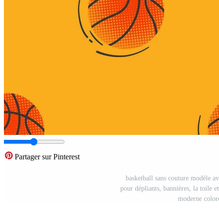
Partager sur Pinterest
basketball sans couture modèle av
pour dépliants, bannières, la toile 
moderne coloré 