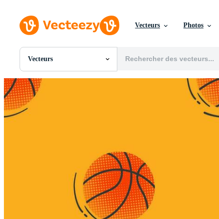
Vecteurs
Photos
Vecteurs
Toutes Images
Photos
PNGs
PSDs
SVGs
Modèles
Vecteurs
Vidéos
Motion graphics
Images Éditoriales
Événements Éditoriaux