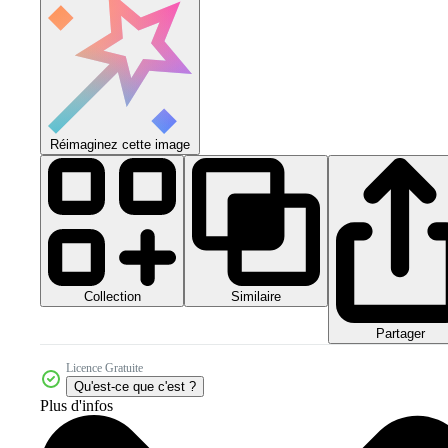
Réimaginez cette image
Collection
Similaire
Partager
Licence Gratuite
Qu'est-ce que c'est ?
Plus d'infos