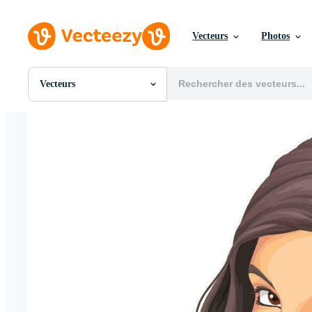
Vecteurs
Photos
Vecteurs
Toutes Images
Photos
PNGs
PSDs
SVGs
Modèles
Vecteurs
Vidéos
Motion graphics
Images Éditoriales
Événements Éditoriaux