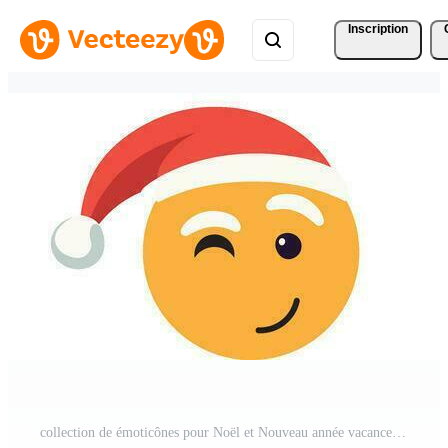
Inscription
collection de émoticônes pour Noël et Nouveau année vacances. ensemble le sourire emoji icône dans rouge chapeau Père Noël claus. réaliste visage de Jaune brillant émotions. Vecteur Pro et SVG Pro