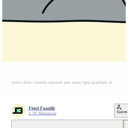
moitié dôme yosemite nationale parc mono ligne graphique illustration vecteur pour T-shirt, badge, pièce conception Vecteur Pro et SVG Pro
Fiqqi Faaqiih
Suivre
1 797 Ressources