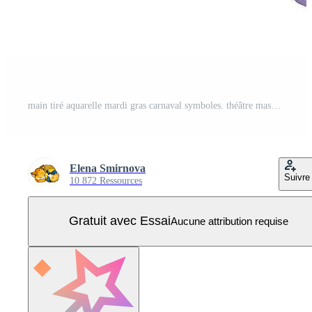
main tiré aquarelle mardi gras carnaval symboles. théâtre mascarade iris masque avec plume plumage. Célibataire objet isolé sur blanc Contexte. conception pour fête invitation, imprimer, magasin Vecteur Pro
Elena Smirnova
Suivre
10 872 Ressources
Gratuit avec Essai
Aucune attribution requise