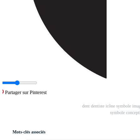
Partager sur Pinterest
dent dentiste icône symbole imag
symbole concept
Mots-clés associés