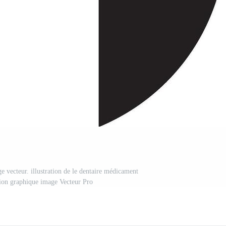
e vecteur. illustration de le dentaire médicament
ion graphique image Vecteur Pro