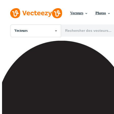
Vecteurs
Photos
Vecteurs
Toutes Images
Photos
PNGs
PSDs
SVGs
Modèles
Vecteurs
Vidéos
Motion graphics
Images Éditoriales
Événements Éditoriaux