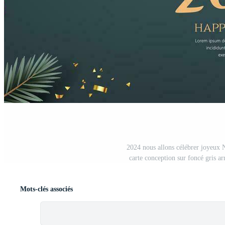
2024 nous allons célébrer joyeux 
carte conception sur foncé gris ar
Mots-clés associés