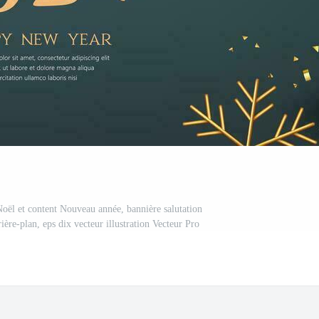
Noël et content Nouveau année, bannière salutation
rière-plan, eps dix vecteur illustration Vecteur Pro