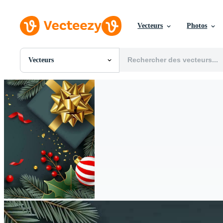
Vecteurs
Photos
Vecteurs
Toutes Images
Photos
PNGs
PSDs
SVGs
Modèles
Vecteurs
Vidéos
Motion graphics
Images Éditoriales
Événements Éditoriaux