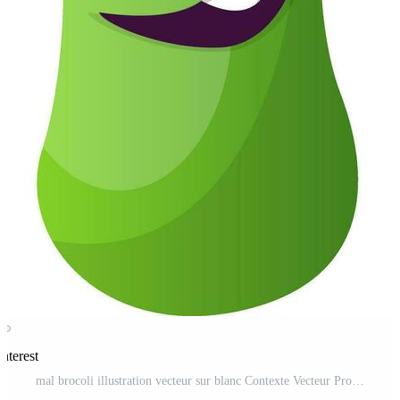
interest
mal brocoli illustration vecteur sur blanc Contexte Vecteur Pro et SVG Pro