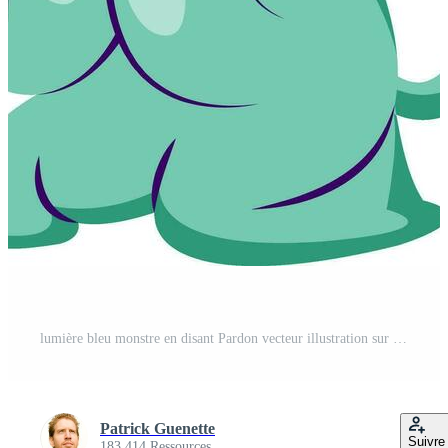
lumière bleu monstre en disant Pardon vecteur illustration sur une blanc Contexte Vecteur Pro
Patrick Guenette
Suivre
183 414 Ressources