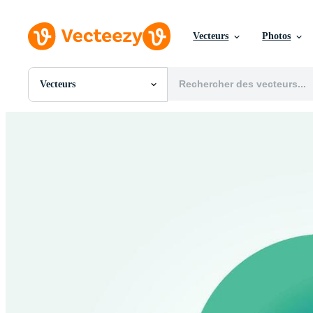
Vecteurs
Photos
Vecteurs
Toutes Images
Photos
PNGs
PSDs
SVGs
Modèles
Vecteurs
Vidéos
Motion graphics
Images Éditoriales
Événements Éditoriaux