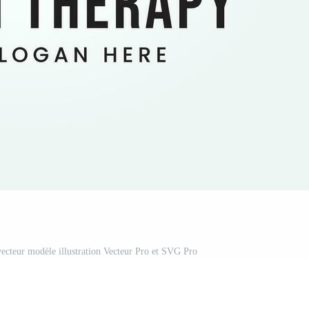
vecteur modèle illustration Vecteur Pro et SVG Pro