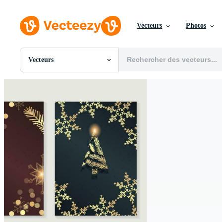
Vecteurs
Photos
Vecteurs
Toutes Images
Photos
PNGs
PSDs
SVGs
Modèles
Vecteurs
Vidéos
Motion graphics
Images Éditoriales
Événements Éditoriaux