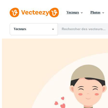
Vecteurs
Photos
Vecteurs
Toutes Images
Photos
PNGs
PSDs
SVGs
Modèles
Vecteurs
Vidéos
Motion graphics
Images Éditoriales
Événements Éditoriaux