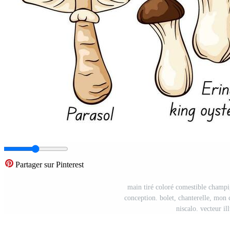
Partager sur Pinterest
main tiré coloré comestible champi
conception. bolet, chanterelle, mon c
niscalo. vecteur il