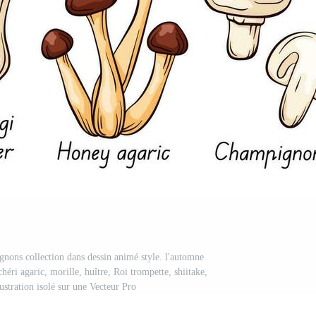
gnons collection dans dessin animé style. l'automne
héri agaric, morille, huître, Roi trompette, shiitake,
lustration isolé sur une Vecteur Pro