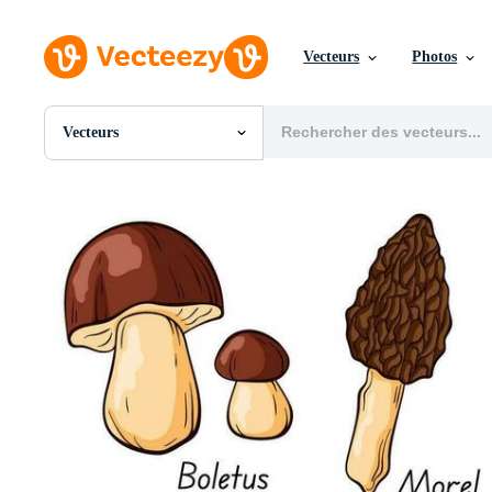
Vecteurs
Photos
Vecteurs
Toutes Images
Photos
PNGs
PSDs
SVGs
Modèles
Vecteurs
Vidéos
Motion graphics
Images Éditoriales
Événements Éditoriaux