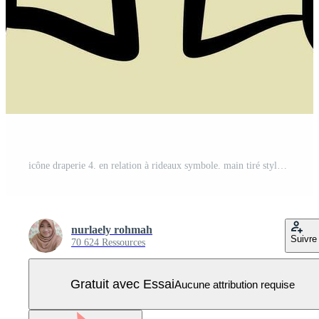
icône draperie 4. en relation à rideaux symbole. main tiré style. Facile conception modifiable. Facile illustration Vecteur Pro
nurlaely rohmah
Suivre
70 624 Ressources
Gratuit avec Essai
Aucune attribution requise