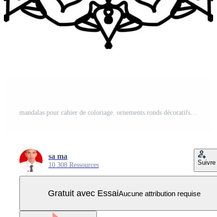
mandalas pour cahier de coloriage. ornements ronds décoratifs. éléments décoratifs vintage. motif oriental, illustration vectorielle. mandala pour henné, mehndi, tatouage, décoration Vecteur Pro
sa ma
Suivre
10 308 Ressources
Gratuit avec Essai
Aucune attribution requise