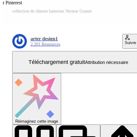
ur Pinterest
collection de chinois lanternes Vecteur Gratuit
arter design1
Suivre
2 201 Ressources
Téléchargement gratuit
Attribution nécessaire
Réimaginez cette image