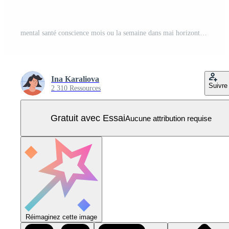
mental santé conscience mois ou la semaine dans mai horizontal bannière modèle sur Contexte avec fleurs. vert ruban international symbole pour mental les maladies. médical santé se soucier affiche. vecteur. Vecteur Pro
Ina Karaliova
Suivre
2 310 Ressources
Gratuit avec Essai
Aucune attribution requise
Réimaginez cette image