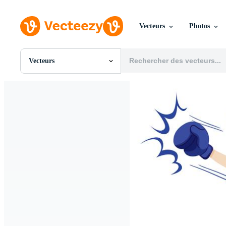
Vecteurs
Photos
Vecteurs
Toutes Images
Photos
PNGs
PSDs
SVGs
Modèles
Vecteurs
Vidéos
Motion graphics
Images Éditoriales
Événements Éditoriaux