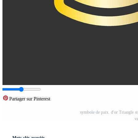
Partager sur Pinterest
symbole de paix. d'or Triangle sig
v
Mots-clés associés