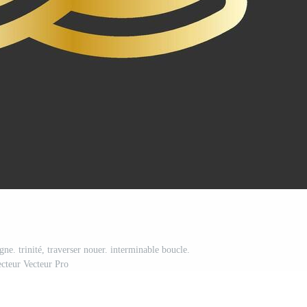
ne. trinité, traverser nouer. interminable boucle.
ecteur Vecteur Pro