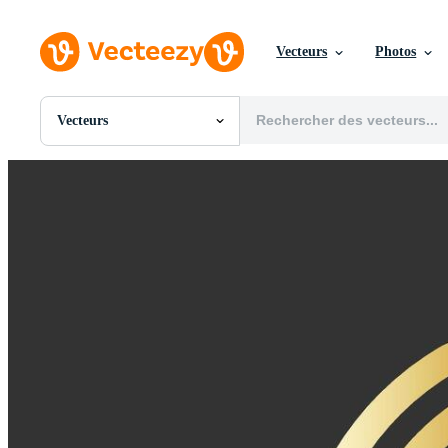
Vecteurs
Photos
Vecteurs
Toutes Images
Photos
PNGs
PSDs
SVGs
Modèles
Vecteurs
Vidéos
Motion graphics
Images Éditoriales
Événements Éditoriaux