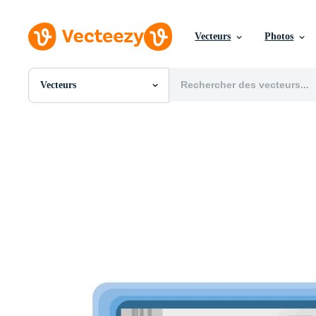
Vecteurs
Photos
Vecteurs
Toutes Images
Photos
PNGs
PSDs
SVGs
Modèles
Vecteurs
Vidéos
Motion graphics
Images Éditoriales
Événements Éditoriaux