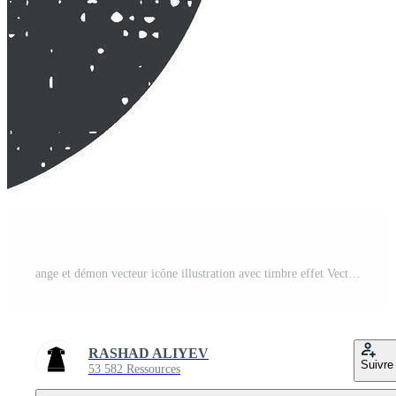
ange et démon vecteur icône illustration avec timbre effet Vecteur Pro
RASHAD ALIYEV
Suivre
53 582 Ressources