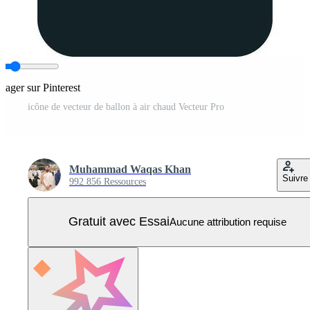
rtager sur Pinterest
icône de vecteur de ballon à air chaud Vecteur Pro
Muhammad Waqas Khan
Suivre
992 856 Ressources
Gratuit avec Essai
Aucune attribution requise