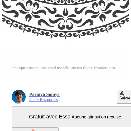
ethnique sans couture rond modèle. ancien Cadre frontière ornement vecteur. classique fleuri antique filigrane élément. baroque floral style. décoratif frontière pour cadre, textile, tissu, tapis, tapis, anneau. Vecteur Pro
Parinya Somya
Suivre
3 249 Ressources
Gratuit avec Essai
Aucune attribution requise