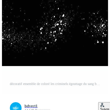
décoratif ensemble de coloré les criminels égouttage du sang brosse accident vasculaire cérébral conception ensemble Vecteur Pro
bdvect1
Suivre