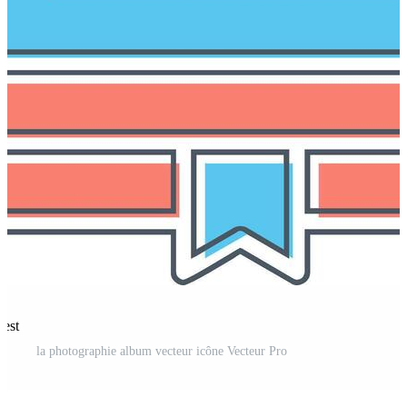
rest
la photographie album vecteur icône Vecteur Pro