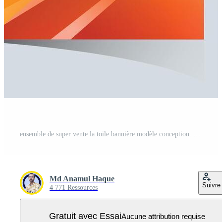
ensemble de super vente la toile bannière modèle conception. éclat gros vente remise bannière modèle promotion des postes. la toile bannière pour méga vente promotion remise vente bannière. fin de saison spécial offre bannière Vecteur Pro
Md Anamul Haque
Suivre
4 771 Ressources
Gratuit avec Essai
Aucune attribution requise