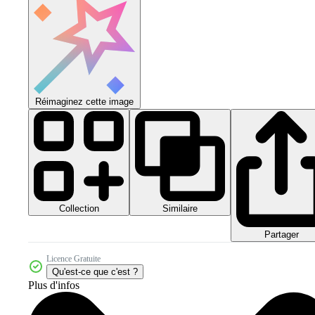
Réimaginez cette image
Collection
Similaire
Partager
Licence Gratuite
Qu'est-ce que c'est ?
Plus d'infos