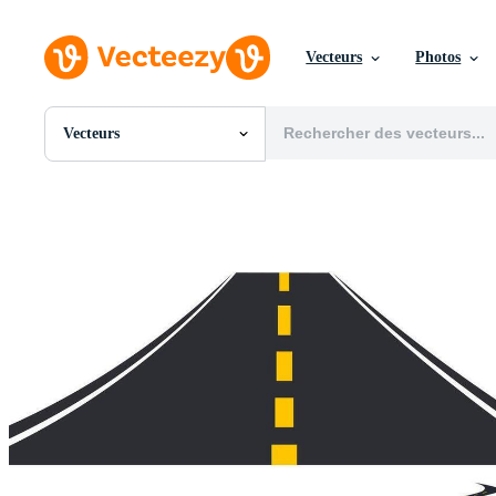
Vecteurs
Photos
Vecteurs
Toutes Images
Photos
PNGs
PSDs
SVGs
Modèles
Vecteurs
Vidéos
Motion graphics
Images Éditoriales
Événements Éditoriaux