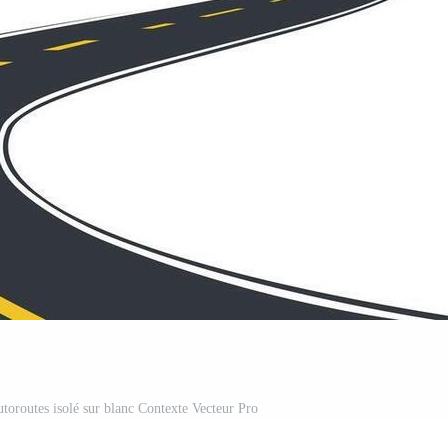
utoroutes isolé sur blanc Contexte Vecteur Pro