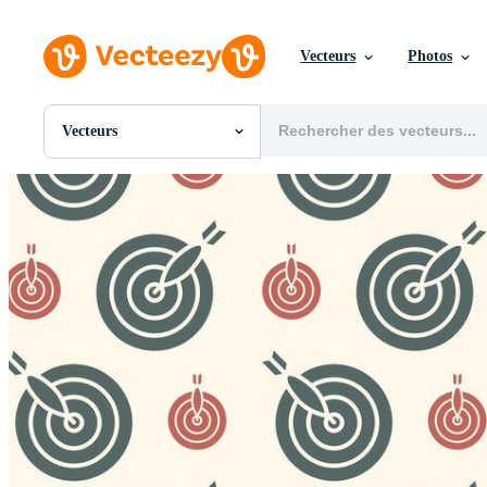
Vecteurs
Photos
Vecteurs
Toutes Images
Photos
PNGs
PSDs
SVGs
Modèles
Vecteurs
Vidéos
Motion graphics
Images Éditoriales
Événements Éditoriaux