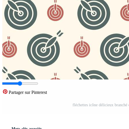
Partager sur Pinterest
fléchettes icône délicieux branché 
Mots-clés associés