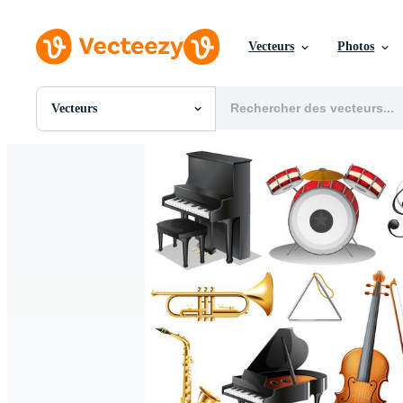
Vecteurs
Photos
Vecteurs
Toutes Images
Photos
PNGs
PSDs
SVGs
Modèles
Vecteurs
Vidéos
Motion graphics
Images Éditoriales
Événements Éditoriaux