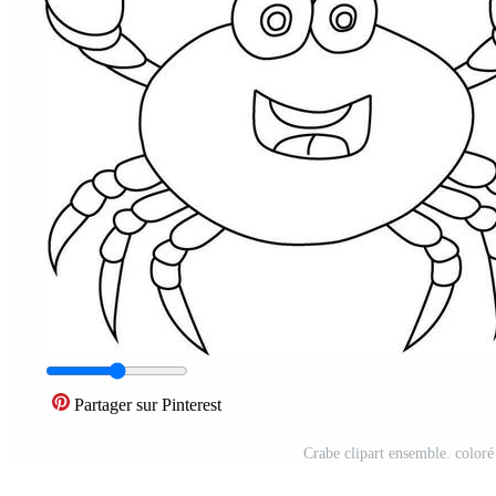
Partager sur Pinterest
Crabe clipart ensemble. coloré