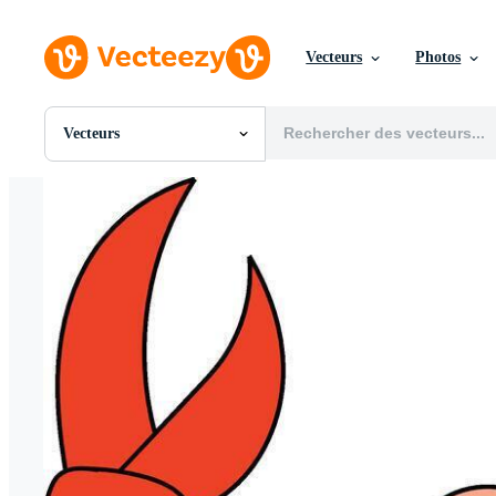
Vecteurs
Photos
Vecteurs
Toutes Images
Photos
PNGs
PSDs
SVGs
Modèles
Vecteurs
Vidéos
Motion graphics
Images Éditoriales
Événements Éditoriaux