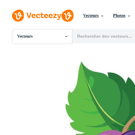
Vecteurs
Photos
Vecteurs
Toutes Images
Photos
PNGs
PSDs
SVGs
Modèles
Vecteurs
Vidéos
Motion graphics
Images Éditoriales
Événements Éditoriaux