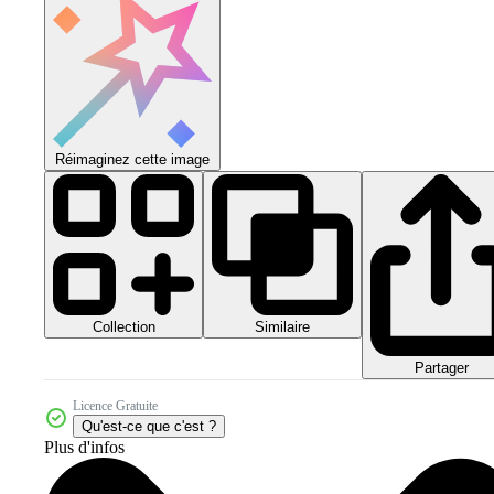
Réimaginez cette image
Collection
Similaire
Partager
Licence Gratuite
Qu'est-ce que c'est ?
Plus d'infos