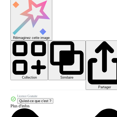
Réimaginez cette image
Collection
Similaire
Partager
Licence Gratuite
Qu'est-ce que c'est ?
Plus d'infos