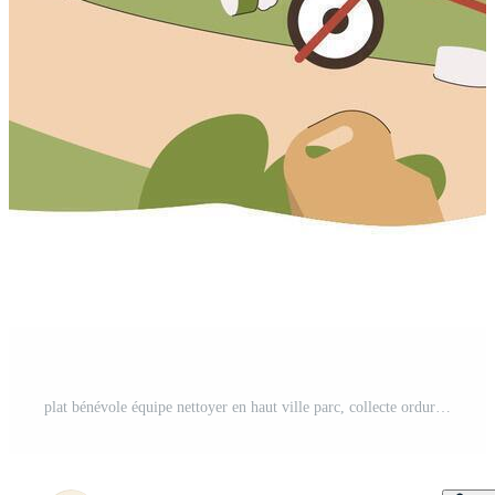
plat bénévole équipe nettoyer en haut ville parc, collecte ordures. Jeune gens collecte litière ensemble, ramasser ordures dans recyclage poubelle Sacs. nettoyage déchets pour recycler. environnement problèmes concept. Vecteur Pro