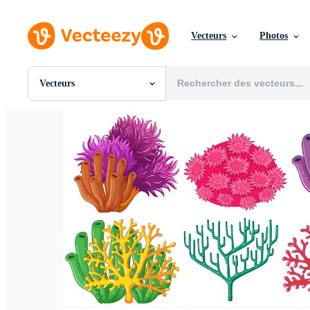
Vecteurs
Photos
Vecteurs
Toutes Images
Photos
PNGs
PSDs
SVGs
Modèles
Vecteurs
Vidéos
Motion graphics
Images Éditoriales
Événements Éditoriaux