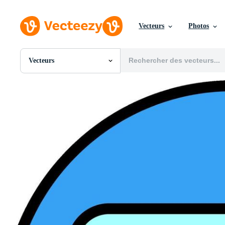
Vecteurs
Photos
Vecteurs
Toutes Images
Photos
PNGs
PSDs
SVGs
Modèles
Vecteurs
Vidéos
Motion graphics
Images Éditoriales
Événements Éditoriaux