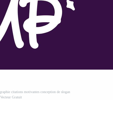
graphie citations motivantes conception de slogan
Vecteur Gratuit