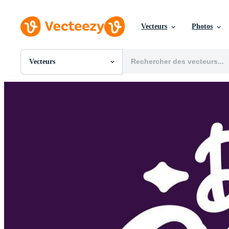
Vecteurs
Photos
Vecteurs
Toutes Images
Photos
PNGs
PSDs
SVGs
Modèles
Vecteurs
Vidéos
Motion graphics
Images Éditoriales
Événements Éditoriaux