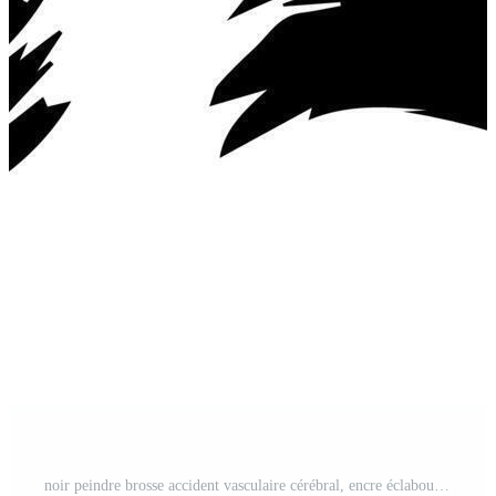
noir peindre brosse accident vasculaire cérébral, encre éclabousser et artistique conception éléments. sale aquarelle texture, boîte, cadre, grunge arrière-plan, éclaboussure ou Créatif forme pour social médias. abstrait dessin. Vecteur Pro