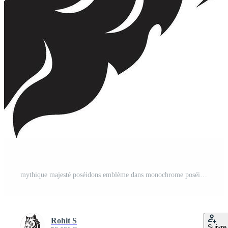
mythique majesté poséidons emblème dans monochrome poséidons crête ic noir dévoilé dans 80 mots Vecteur Pro
Rohit S
Suivre