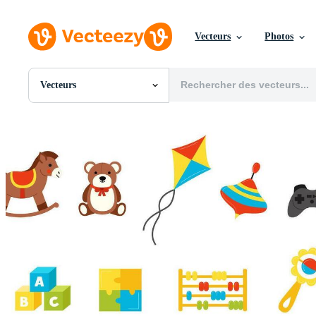
Vecteurs
Photos
Vecteurs
Toutes Images
Photos
PNGs
PSDs
SVGs
Modèles
Vecteurs
Vidéos
Motion graphics
Images Éditoriales
Événements Éditoriaux