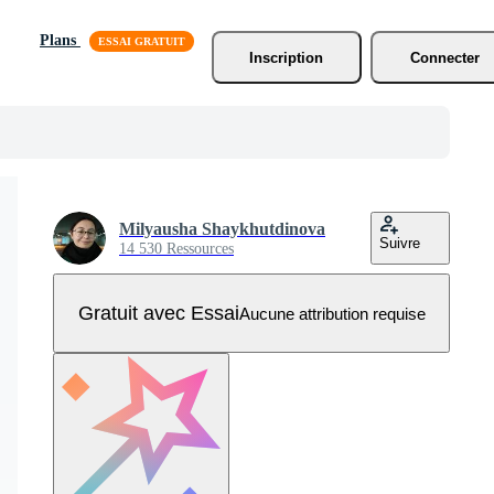
Plans
Inscription
Connecter
Milyausha Shaykhutdinova
Suivre
14 530 Ressources
Gratuit avec Essai
Aucune attribution requise