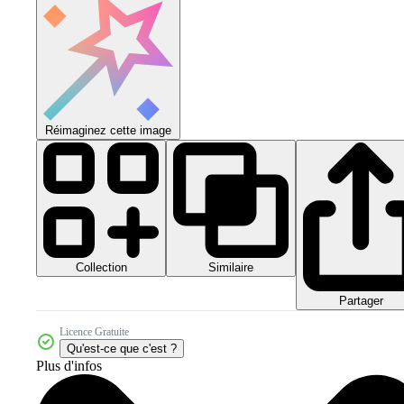
Réimaginez cette image
Collection
Similaire
Partager
Licence Gratuite
Qu'est-ce que c'est ?
Plus d'infos