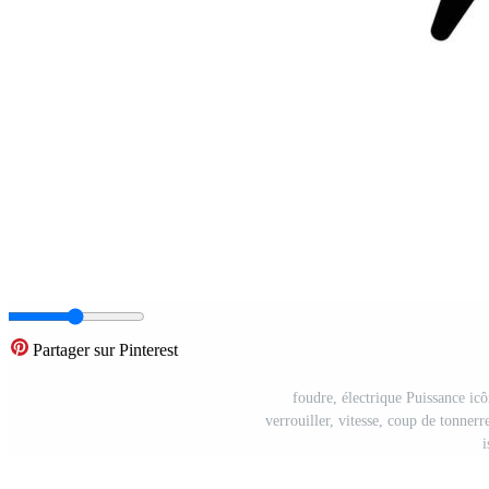
Partager sur Pinterest
foudre, électrique Puissance icôn
verrouiller, vitesse, coup de tonnerr
i