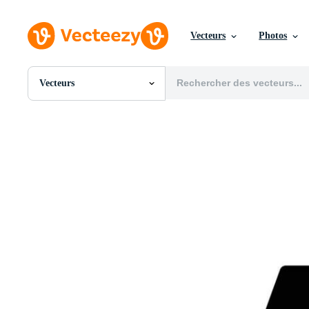
Vecteurs
Photos
Vecteurs
Toutes Images
Photos
PNGs
PSDs
SVGs
Modèles
Vecteurs
Vidéos
Motion graphics
Images Éditoriales
Événements Éditoriaux