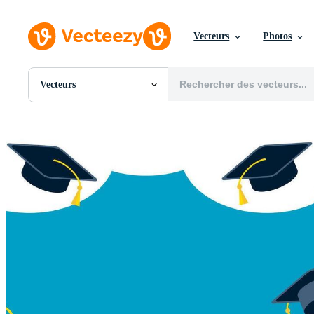
Vecteurs
Photos
Vecteurs
Toutes Images
Photos
PNGs
PSDs
SVGs
Modèles
Vecteurs
Vidéos
Motion graphics
Images Éditoriales
Événements Éditoriaux