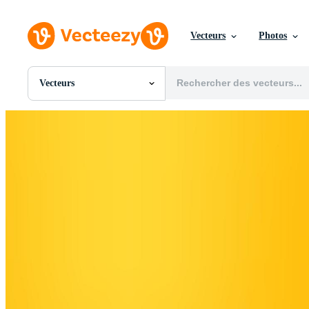
Vecteurs
Photos
Vecteurs
Toutes Images
Photos
PNGs
PSDs
SVGs
Modèles
Vecteurs
Vidéos
Motion graphics
Images Éditoriales
Événements Éditoriaux