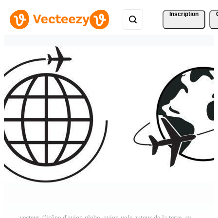
Inscription
vecteur d'icône d'avion globe. avion vole autour de la terre. symbole international de signe de mouche du monde. logo isolé sur fond blanc. avion à réaction carte concept logistique mondial de fret de passagers Vecteur Pro