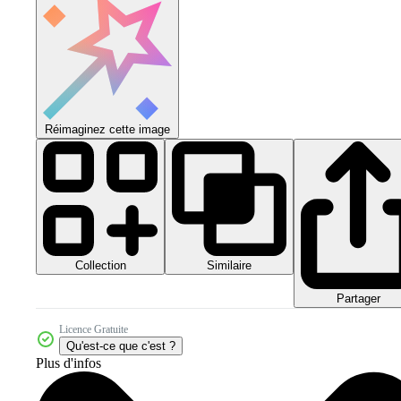
Réimaginez cette image
Collection
Similaire
Partager
Licence Gratuite
Qu'est-ce que c'est ?
Plus d'infos